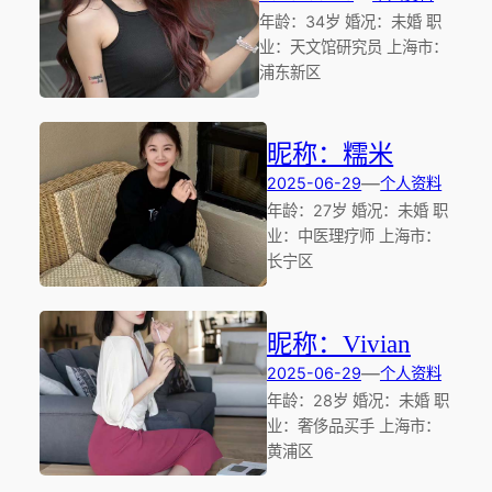
年龄：34岁 婚况：未婚 职
业：天文馆研究员 上海市：
浦东新区
昵称：糯米
—
2025-06-29
个人资料
年龄：27岁 婚况：未婚 职
业：中医理疗师 上海市：
长宁区
昵称：Vivian
—
2025-06-29
个人资料
年龄：28岁 婚况：未婚 职
业：奢侈品买手 上海市：
黄浦区