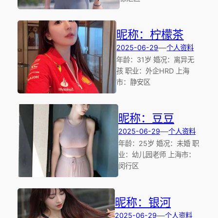
昵称：柠檬茶
—
2025-06-29
个人资料
年龄：31岁 婚况：离异无
孩 职业：外企HRD 上海
市：静安区
昵称：豆豆
—
2025-06-29
个人资料
年龄：25岁 婚况：未婚 职
业：幼儿园老师 上海市：
闵行区
昵称：银河
—
2025-06-29
个人资料