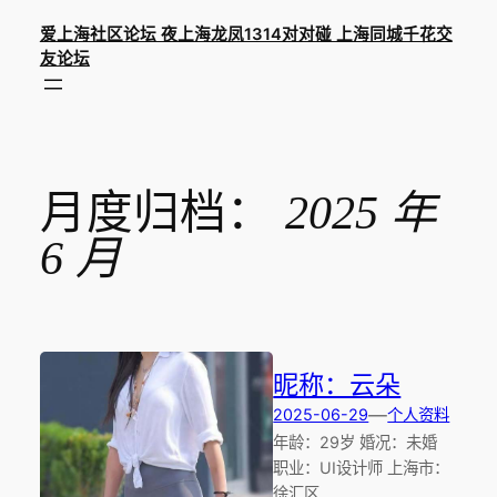
跳
爱上海社区论坛 夜上海龙凤1314对对碰 上海同城千花交
至
友论坛
内
容
月度归档：
2025 年
6 月
昵称：云朵
—
2025-06-29
个人资料
年龄：29岁 婚况：未婚
职业：UI设计师 上海市：
徐汇区