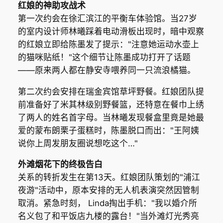
红娘的神助攻战术
第一次约会在徐汇滨江的平衡车体验馆。当27岁
的室内设计师林曦踩着电动滑板出现时，暗中观察
的红娘立即给陈墨发了提示："注意她运动水壶上
的猫咪贴纸！"这个细节让陈墨成功打开了话题
——原来两人都在静安寺喂养同一只流浪橘猫。
第二次约会安排在瑞金宾馆草坪野餐。红娘团队提
前准备好了米其林级别野餐篮，还特意在餐巾上绣
了两人的姓名首字母。当林曦发现餐盒里竟是她最
爱的蒙布朗栗子蛋糕时，陈墨脱口而出："王阿姨
说你上周发朋友圈说想吃这个…"
外滩烟花下的终极告白
关系的转折发生在第13天。红娘团队策划的"浦江
夜游"活动中，原本安排的无人机表演突然因管制
取消。紧急时刻， Linda掏出手机："我以婚介所
名义包了和平饭店九楼的露台！"当外滩灯光秀亮