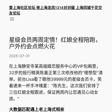
爱上海社区论坛 夜上海龙凤1314对对碰 上海同城千花交
友论坛
星级会员两周定情！红娘全程陪跑，
户外约会点燃火花
2025-07-31
在上海静安寺某高端婚恋服务中心的VIP包厢里，
32岁的投行精英陈墨正第三次修改他的"理想型"清
单。前台Lisa看了眼他39999元的星级会员卡，笑
着递来一杯手冲瑰夏："陈先生，这次我们安排了
三位红娘全程跟进，保证两周内让您遇见心动女
孩。"
大数据匹配遇上老上海式相亲