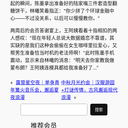
起的瞬间，陈墨拿出准备好的陆家嘴三件套造型翻
糖饼干，林曦笑着指正："你少拼了个环球金融中
心——不过没关系，以后可以慢慢教你。"
两周后的会员答谢宴上，王阿姨看着十指相扣的两
人感叹："现在年轻人总说大数据婚恋不靠谱，其
实缺的是我们这种会偷偷在女生咖啡里拉爱心，又
帮男生准备恰当时机的老法师啊！"此时陈墨手机
震动，显示来自林曦的消息："明天去你家教我做
蒙布朗？王阿姨连模具都给我准备好了…"
«
露营星空夜｜单身青
中秋月光约会｜汉服游园
年篝火音乐会，邂逅夏
+灯谜传情，古风邂逅现代
夜浪漫
浪漫
»
搜
搜索
索
推荐会员