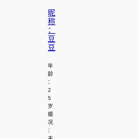
昵
称
：
豆
豆
年
龄
：
2
5
岁
婚
况
：
未