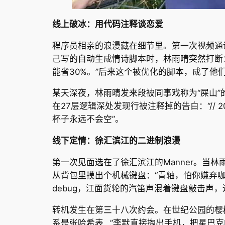
线上破冰：用代码注释谈恋爱
程序员相亲的浪漫藏在细节里。第一次视频通话
己写的自动生成情诗脚本时，林雨晴突然打断
能省30%。”后来这个被优化的脚本，成了他
某天深夜，林雨晴发来段被同事戏称为“屎山”
在27层逻辑深处发现行被注释掉的告白：“// 2
杯子永远不会空”。
线下定情：徐汇滨江的二进制浪漫
第一次见面选在了徐汇滨江的Manner。当林
从背包里摸出个机械键盘：“青轴，怕你嫌弃
debug，江面货轮的汽笛声混着键盘敲击声
转机发生在第三十八次约会。在世纪公园的樱
系是张哈希表…”李默直接掏出手机，把星巴克