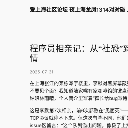
爱上海社区论坛 夜上海龙凤1314对对碰
程序员相亲记：从“社恐”
情
2025-07-31
在上海张江的某栋写字楼里，李默对着屏幕敲
不要见个面？我知道陆家嘴有家咖啡馆的键盘
姑娘林雨晴，个人简介里写着“擅长给bug写诗
这是李默第7次相亲，前6次都败在“见面死”
TCP协议就停不下来。但这次有些不同，他们的
issue区留言：“这个队列溢出问题，像极了