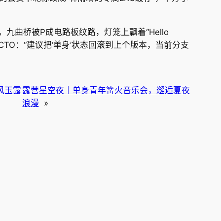
曲桥被P成电路板纹路，灯笼上飘着“Hello
CTO：“建议把‘单身’状态回滚到上个版本，当前分支
风玉露
露营星空夜｜单身青年篝火音乐会，邂逅夏夜
浪漫
»