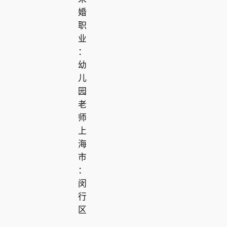
婚
职
业
：
幼
儿
园
老
师
上
海
市
：
闵
行
区