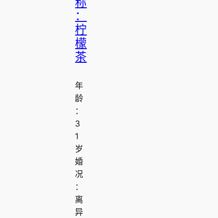
称
：
柠
檬
茶
年
龄
：
3
1
岁
婚
况
：
离
异