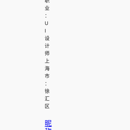
职
业
：
U
I
设
计
师
上
海
市
：
徐
汇
区
昵