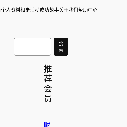
页
个人资料
相亲活动
成功故事
关于我们
帮助中心
搜
搜
索
索
推
荐
会
员
昵