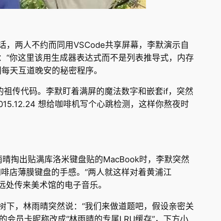
，两人不约而同用VSCode共享屏幕，李默演示自
：“你这里该用生成器表达式而不是列表推导式，内存
们每天互道晚安的秘密程序。
的祖传代码。李默盯着满屏的魔法数字和嵌套if，突然
015.12.24 想给咖啡机写个心跳检测，这样你熬夜时
雨晴掏出贴满库洛米键盘贴的MacBook时，李默突然
咖啡店薄膜键盘的手感。”两人就这样对着黄浦江
，远处传来美术馆的电子音乐。
树下，林雨晴突然说：“我们来做道题吧，假设亲密关
的会员卡昵称改成“林雨晴的专属LRU缓存”，下方小