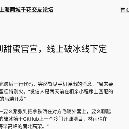
 上海同城千花交友论坛
首
到甜蜜官宣，线上破冰线下定
完最后一行代码，突然瞥见手机弹出的消息：“周末要
蛋糕特别火。”发信人是两天前在相亲小程序上匹配的
的后端开发”。
——要么紧张到把拿铁洒在对方毛呢外套上，要么聊起
破冰始于GitHub上一个冷门开源项目，林雨晴在
上海早高峰的南北高架。”