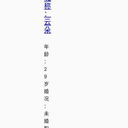
称
：
云
朵
年
龄
：
2
9
岁
婚
况
：
未
婚