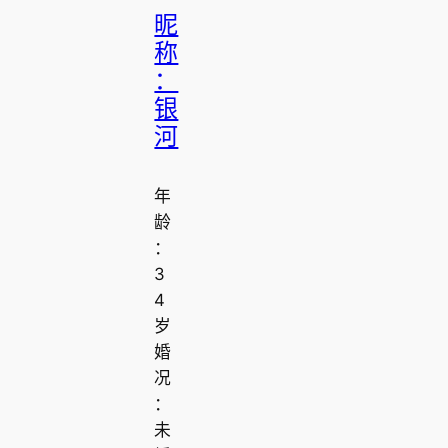
昵
称
：
银
河
年
龄
：
3
4
岁
婚
况
：
未