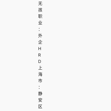
无
孩
职
业
：
外
企
H
R
D
上
海
市
：
静
安
区